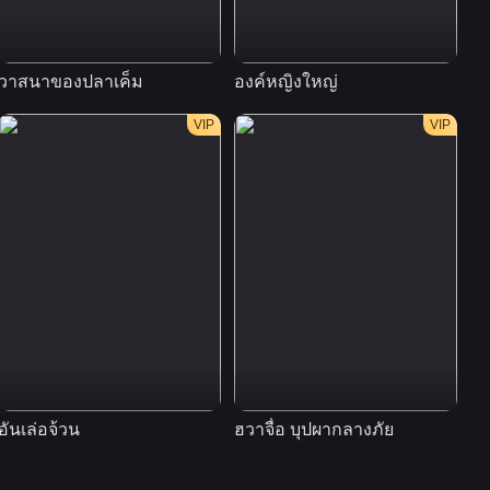
"บทกวีแห่งความสุข" ใน
ทะเลทราย
01:47
วาสนาของปลาเค็ม
องค์หญิงใหญ่
บุ
ชีวิตประจำวันของนักกิน
VIP
VIP
ในกอง
01:45
มาเต้นเพลงเกิร์ลกรุ๊ปไป
ด้วยกันสิ
02:57
ชีวิตประจำวันแสนสุข
ของโหย่วฉินเย่ถาน
01:43
VIP
เบื้องหลังความฮาของ
อันเล่อจ้วน
ฮวาจื่อ บุปผากลางภัย
ใบ
ฉากจูบ
01:34