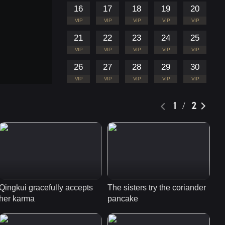
16
17
18
19
20
VIP
VIP
VIP
VIP
VIP
21
22
23
24
25
VIP
VIP
VIP
VIP
VIP
26
27
28
29
30
VIP
VIP
VIP
VIP
VIP
31
32
33
34
35
1 / 2
VIP
VIP
VIP
VIP
VIP
BTS
VIP
ดาวตกก่อเกิดรักแท็กทีม
เล่น Truth or Dare
94:39
Qingkui gracefully accepts 
The sisters try the coriander 
Th
VIP
ไลฟ์สดกล้องเฉาเฟิงชิง
her karma
pancake
be
ขุย
94:39