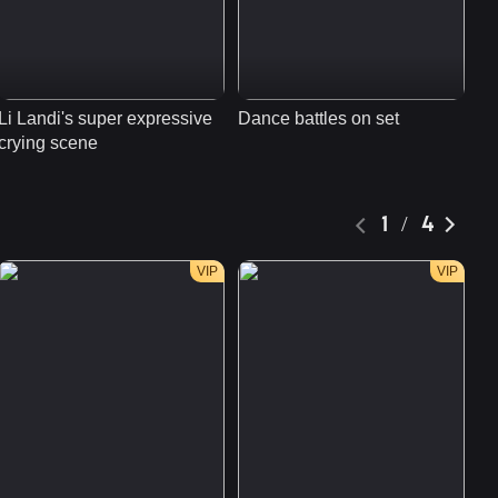
VIP
ไลฟ์สดกล้องโหย่วฉินเย่
ถาน
94:39
Li Landi's super expressive 
Dance battles on set
Ch
VIP
แชร์ของดีในกอง
crying scene
he
02:18
1 / 4
VIP
ฉากดังฮาๆ ของโหย่ว
ฉินเย่ถาน
VIP
VIP
02:11
VIP
ความซุกซนของโหย่ว
ฉินและเย่ถานนอกจอ
03:02
VIP
แอคติ้งคลาสของเฉิน
ซิงซวี่
02:04