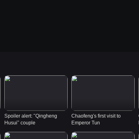
Spoiler alert: "Qingheng 
Chaofeng's first visit to 
Husui" couple
Emperor Tun