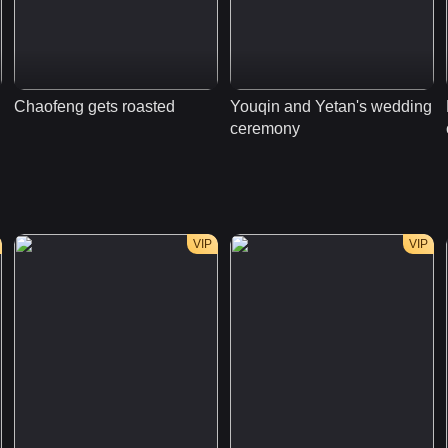
Chaofeng gets roasted
Youqin and Yetan's wedding 
ceremony
VIP
VIP