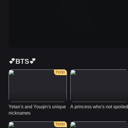
💕BTS💕
TVOD
Yetan's and Youqin's unique 
A princess who's not spoiled
nicknames
TVOD