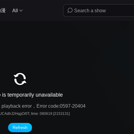
动漫
All
 is temporarily unavailable
s a playback error，Error code:0597-20404
UCAdhJ2HqgO/0T, time: 080619 [2153131]
Refresh