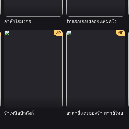
ล่าหัวใจมังกร
รักแรกเจอเผลอจนหมดใจ
VIP
VIP
รักเหนือบัลลังก์
อวลกลิ่นละอองรัก พากย์ไทย